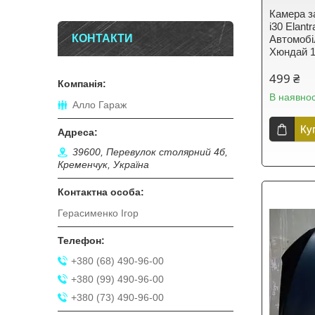
Камера за
i30 Elant
КОНТАКТИ
Автомобі
Хюндай 1
499 ₴
В наявнос
Алло Гараж
Ку
39600, Перевулок столярний 4б,
Кременчук, Україна
Герасименко Ігор
+380 (68) 490-96-00
+380 (99) 490-96-00
+380 (73) 490-96-00