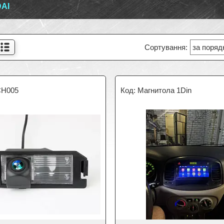
AI
H005
Магнитола 1Din