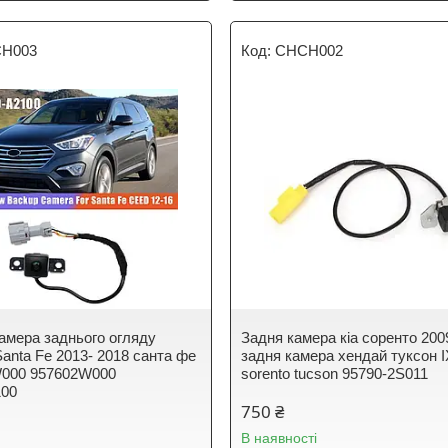
H003
CHCH002
амера заднього огляду
Задня камера кіа соренто 200
Santa Fe 2013- 2018 санта фе
задня камера хендай туксон I
W000 957602W000
sorento tucson 95790-2S011
100
750 ₴
В наявності