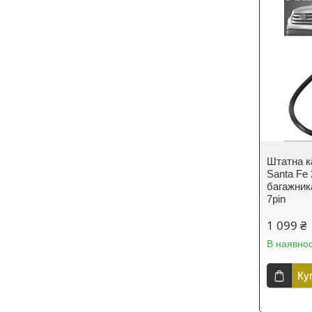
Штатна к
Santa Fe
багажник
7pin
1 099 ₴
В наявнос
Ку