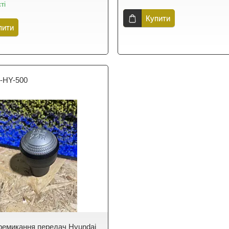
ті
Купити
пити
-HY-500
ремикання передач Hyundai