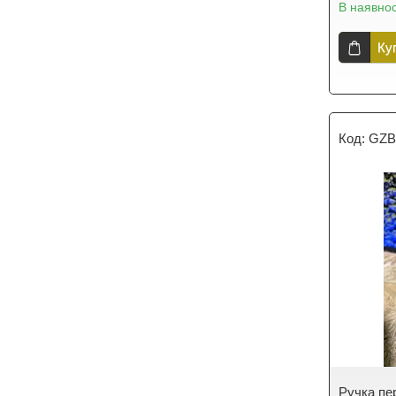
В наявнос
Ку
GZB
Ручка пе