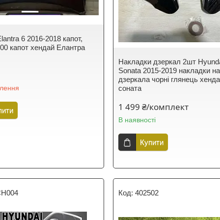
lantra 6 2016-2018 капот,
00 капот хендай Елантра
Накладки дзеркал 2шт Hyund
Sonata 2015-2019 накладки н
дзеркала чорні глянець хенд
влення
соната
1 499 ₴/комплект
пити
В наявності
Купити
H004
402502