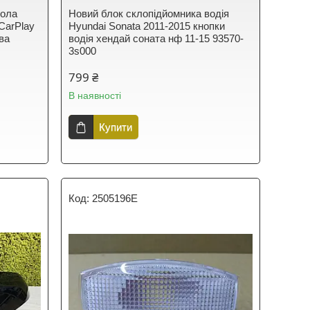
тола
Новий блок склопідйомника водія
 CarPlay
Hyundai Sonata 2011-2015 кнопки
ова
водія хендай соната нф 11-15 93570-
3s000
799 ₴
В наявності
Купити
2505196E