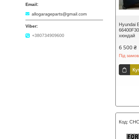
allogarageparts@gmail.com
Hyundai E
66400F30
+380734909600
хюндай
6 500 ₴
Під замо
Ку
CHC