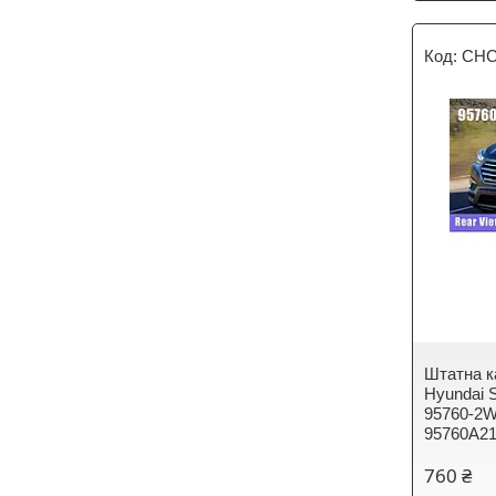
CHC
Штатна к
Hyundai 
95760-2
95760A2
760 ₴