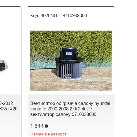
4025NU-1 9710938000
9-2012
Вентилятор обігрівача салону hyundai
X35 IX20
santa fe 2000-2008 2.0i 2.4i 2.7i
вентилятор салону 9710938000
1 644 ₴
Немає в наявності