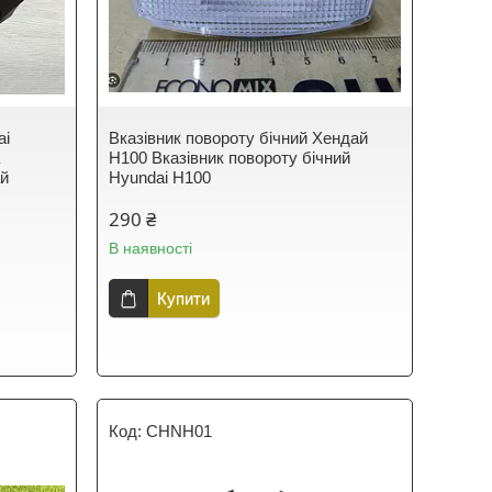
ai
Вказівник повороту бічний Хендай
а
H100 Вказівник повороту бічний
ай
Hyundai H100
290 ₴
В наявності
Купити
CHNH01