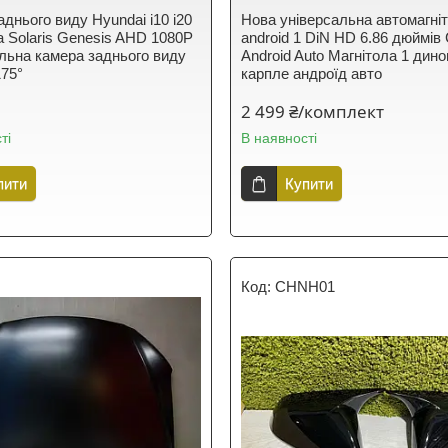
днього виду Hyundai i10 i20
Нова універсальна автомагні
ra Solaris Genesis AHD 1080P
android 1 DiN HD 6.86 дюймів
льна камера заднього виду
Android Auto Магнітола 1 дин
75°
карпле андроїд авто
2 499 ₴/комплект
ті
В наявності
пити
Купити
CHNH01