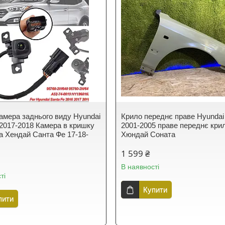
амера заднього виду Hyundai
Крило переднє праве Hyundai
 2017-2018 Камера в кришку
2001-2005 праве переднє кри
а Хендай Санта Фе 17-18-
Хюндай Соната
1 599 ₴
В наявності
ті
Купити
пити