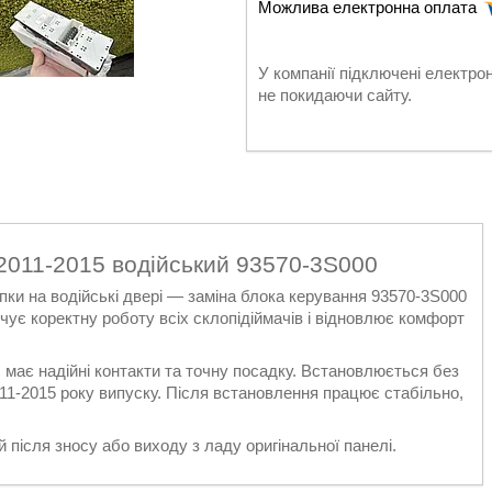
У компанії підключені електро
не покидаючи сайту.
 2011-2015 водійський 93570-3S000
ки на водійські двері — заміна блока керування 93570-3S000
ує коректну роботу всіх склопідіймачів і відновлює комфорт
, має надійні контакти та точну посадку. Встановлюється без
011-2015 року випуску. Після встановлення працює стабільно,
після зносу або виходу з ладу оригінальної панелі.