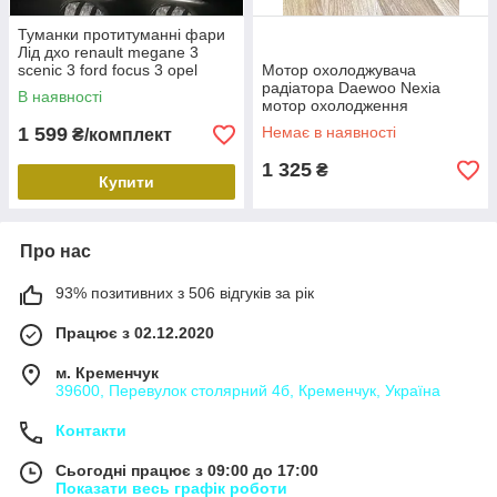
Туманки протитуманні фари
Лід дхо renault megane 3
scenic 3 ford focus 3 opel
Мотор охолоджувача
suzuki
радіатора Daewoo Nexia
В наявності
мотор охолодження
радіатора Деу Нексія
1 599
Немає в наявності
₴/комплект
1 325
₴
Купити
Про нас
93% позитивних з 506 відгуків за рік
Працює з 02.12.2020
м. Кременчук
39600, Перевулок столярний 4б, Кременчук, Україна
Контакти
Сьогодні працює з 09:00 до 17:00
Показати весь графік роботи