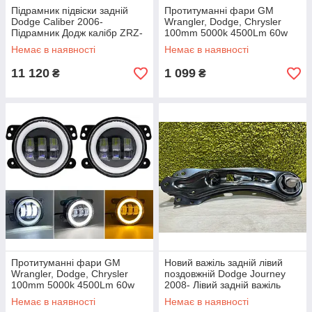
Підрамник підвіски задній
Протитуманні фари GM
Dodge Caliber 2006-
Wrangler, Dodge, Chrysler
Підрамник Додж калібр ZRZ-
100mm 5000k 4500Lm 60w
CH-003
12-24v Протитуманні фари
Немає в наявності
Немає в наявності
Додж
11 120
1 099
₴
₴
Протитуманні фари GM
Новий важіль задній лівий
Wrangler, Dodge, Chrysler
поздовжній Dodge Journey
100mm 5000k 4500Lm 60w
2008- Лівий задній важіль
12-24v Протитуманні фари
Додж Джорні SRLine 314037-
Немає в наявності
Немає в наявності
Додж
6