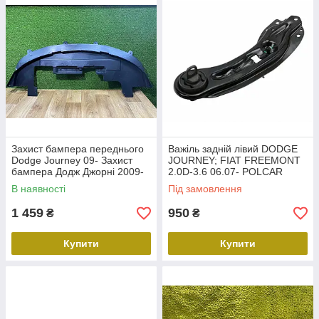
Захист бампера переднього
Важіль задній лівий DODGE
Dodge Journey 09- Захист
JOURNEY; FIAT FREEMONT
бампера Додж Джорні 2009-
2.0D-3.6 06.07- POLCAR
2020
3140376 5085415AF
В наявності
Під замовлення
1 459
950
₴
₴
Купити
Купити