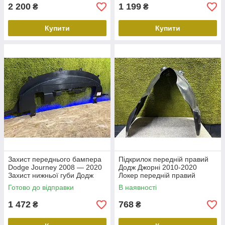
2 200
1 199
₴
₴
Купити
Купити
Захист переднього бампера
Підкрилок передній правий
Dodge Journey 2008 — 2020
Додж Джорні 2010-2020
Захист нижньої губи Додж
Локер передній правий
Джорні Fiat Freemont
Dodge Journey
Готово до відправки
В наявності
1 472
768
₴
₴