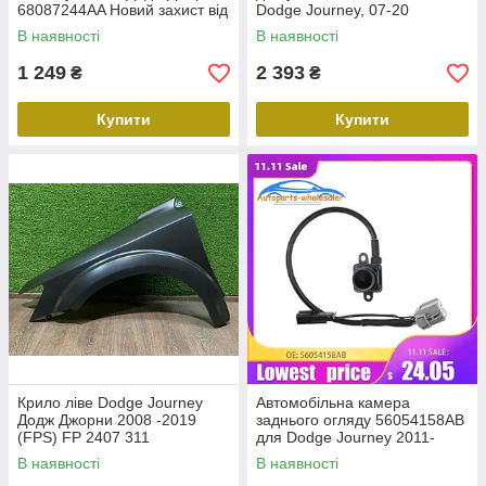
68087244AA Новий захист від
Dodge Journey, 07-20
бампера
радiатор Додж Джорнi 07-
В наявності
В наявності
1 249
2 393
₴
₴
Купити
Купити
Крило ліве Dodge Journey
Автомобільна камера
Додж Джорни 2008 -2019
заднього огляду 56054158AB
(FPS) FP 2407 311
для Dodge Journey 2011-
2020 додж Джорні
В наявності
В наявності