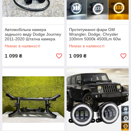
Автомобільна камера
Протитуманні фари GM
заднього виду Dodge Journey
Wrangler, Dodge, Chrysler
2011-2020 Штатна камера
100mm 5000k 4500Lm 60w
заднього виду Додж Джорні
12-24v Протитуманні фари
Немає в наявності
Немає в наявності
Додж
1 099
1 099
₴
₴