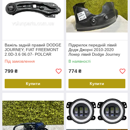
Важіль задній правий DODGE
Підкрилок передній лівий
JOURNEY; FIAT FREEMONT
Додж Джорні 2010-2020
2.0D-3.6 06.07- POLCAR
Локер лівий Dodge Journey
3140386 5085416AF
3140FL1T, 5116279AB
Під замовлення
В наявності
799
774
₴
₴
Купити
Купити