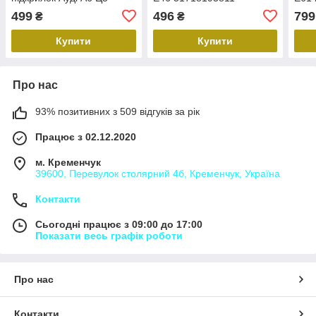
PAD11009AL, 4B0821171B
пере
499
496
799
₴
₴
сері
517
Купити
Купити
Про нас
93% позитивних з 509 відгуків за рік
Працює з 02.12.2020
м. Кременчук
39600, Перевулок столярний 4б, Кременчук, Україна
Контакти
Сьогодні працює з 09:00 до 17:00
Показати весь графік роботи
Про нас
Контакти