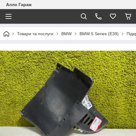
Алло Гараж
Товари та послуги
BMW
BMW 5 Series (E39)
Підк