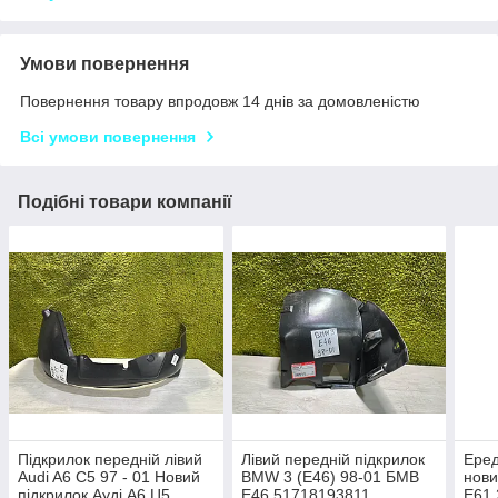
Умови повернення
Повернення товару впродовж 14 днів за домовленістю
Всі умови повернення
Подібні товари компанії
Підкрилок передній лівий
Лівий передній підкрилок
Еред
Audi A6 C5 97 - 01 Новий
BMW 3 (E46) 98-01 БМВ
нови
підкрилок Ауді А6 Ц5
Е46 51718193811
E61 