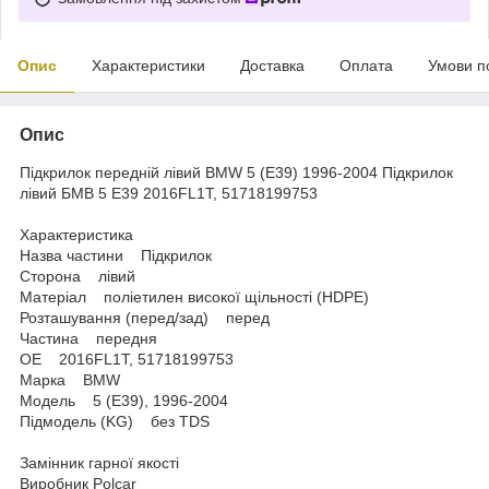
Опис
Характеристики
Доставка
Оплата
Умови п
Опис
Підкрилок передній лівий BMW 5 (E39) 1996-2004 Підкрилок
лівий БМВ 5 Е39 2016FL1T, 51718199753
Характеристика
Назва частини Підкрилок
Сторона лівий
Матеріал поліетилен високої щільності (HDPE)
Розташування (перед/зад) перед
Частина передня
OE 2016FL1T, 51718199753
Марка BMW
Модель 5 (E39), 1996-2004
Підмодель (KG) без TDS
Замінник гарної якості
Виробник Polcar