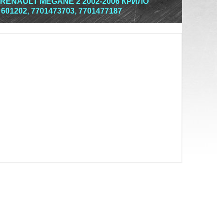
RENAULT MEGANE 2 2002-2006 КРИЛО
01202, 7701473703, 7701477187