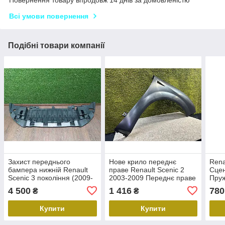
Повернення товару впродовж 14 днів за домовленістю
Всі умови повернення
Подібні товари компанії
Захист переднього
Нове крило переднє
Rena
бампера нижній Renault
праве Renault Scenic 2
Сцен
Scenic 3 покоління (2009-
2003-2009 Переднє праве
Пру
2013) Renault 622358126R
крило Рено Сценік
4 500
1 416
780
₴
₴
21701474853
Купити
Купити