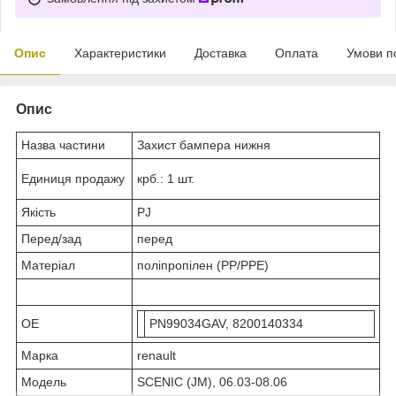
Опис
Характеристики
Доставка
Оплата
Умови п
Опис
Назва частини
Захист бампера нижня
Eдиниця продажу
крб.: 1 шт.
Якість
PJ
Перед/зад
перед
Матеріал
поліпропілен (PP/PPE)
OE
PN99034GAV, 8200140334
Марка
renault
Модель
SCENIC (JM), 06.03-08.06