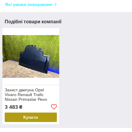
Всі умови повернення
Подібні товари компанії
Захист двигуна Opel
Vivaro Renault Trafic
Nissan Primastar Рено
Трафік 2001-2014 Захист
3 483
₴
ДВЗ Рено Трафік
Купити