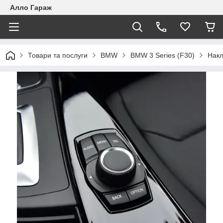
Алло Гараж
Товари та послуги
BMW
BMW 3 Series (F30)
Накл