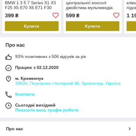
BMW 1 3 5 7 Series X1 X3
центральної консолі
клім
F25 X5 E70 X6 E71 F30
джойстика мультимедіа
підс
F10 F07 навігації
BMW 3 F30 2012-2019
Ligh
399
599
1 1
₴
₴
мультимедіа бмв
Накладка консолі
F33 
джойстика мультимедіа
Купити
Купити
нова БМВ 3 Ф
Про нас
93% позитивних з 506 відгуків за рік
Працює з 02.12.2020
м. Кременчук
39600, Перевулок столярний 4б, Кременчук, Україна
Контакти
Сьогодні вихідний
Показати весь графік роботи
Про нас