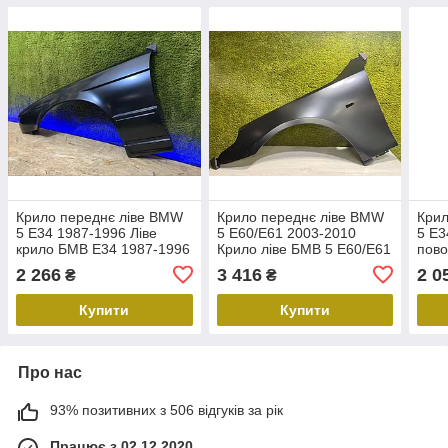
Крило переднє ліве BMW
Крило переднє ліве BMW
Крил
5 E34 1987-1996 Ліве
5 E60/E61 2003-2010
5 E3
крило БМВ Е34 1987-1996
Крило ліве БМВ 5 Е60/Е61
пово
- без повторювача
PBM10021BL, 201701,
БМВ 
2 266
3 416
2 0
₴
₴
41357111429
пов
Купити
Купити
Про нас
93% позитивних з 506 відгуків за рік
Працює з 02.12.2020