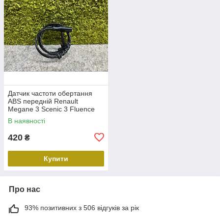
Датчик частоти обертання
ABS передній Renault
Megane 3 Scenic 3 Fluence
Duster Передній лівий правий
В наявності
датчик ABS Рено 479109155R
420
₴
Купити
Про нас
93% позитивних з 506 відгуків за рік