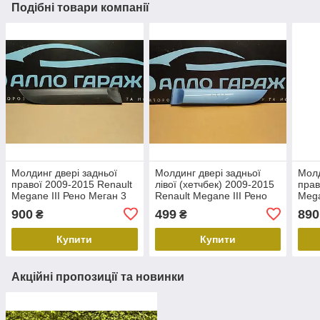
Подібні товари компанії
Молдинг двері задньої
Молдинг двері задньої
Молд
правої 2009-2015 Renault
лівої (хетчбек) 2009-2015
прав
Megane III Рено Меган 3
Renault Megane III Рено
Mega
Б-у 828760001R
Меган 3 Б-в 828770711R,
Б-у 
900
499
890
₴
₴
828775178R
Купити
Купити
Акційні пропозиції та новинки