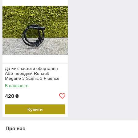
Датчик частоти обертання
ABS передній Renault
Megane 3 Scenic 3 Fluence
Duster Передній лівий правий
В наявності
датчик ABS Рено 479109155R
420
₴
Купити
Про нас