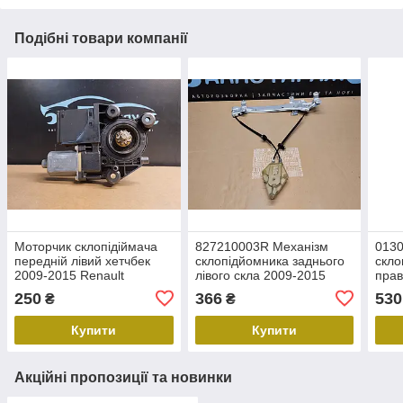
Подібні товари компанії
Моторчик склопідіймача
827210003R Механізм
013
передній лівий хетчбек
склопідйомника заднього
скло
2009-2015 Renault
лівого скла 2009-2015
прав
Megane III Рено Меган 3
Renault Megane III Рено
Scen
250
366
530
₴
₴
Б-у
Меган 3 Б-у
Сцен
Купити
Купити
Акційні пропозиції та новинки