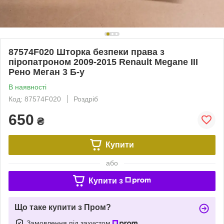
87574F020 Шторка безпеки права з
піропатроном 2009-2015 Renault Megane III
Рено Меган 3 Б-у
В наявності
Код: 87574F020
Роздріб
650
₴
Купити
або
Купити з
Що таке купити з Пром?
Замовлення під захистом