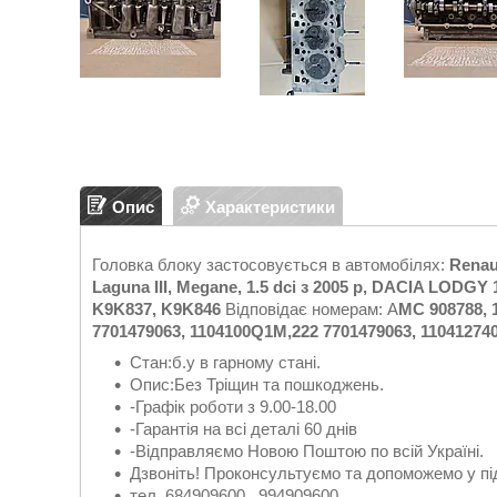
Опис
Характеристики
Головка блоку застосовується в автомобілях:
Renaul
Laguna III, Megane, 1.5 dci з 2005 р, DACIA LODGY 
K9K837, K9K846
Відповідає номерам: A
MC 908788, 
7701479063, 1104100Q1M,222 7701479063, 11041274
Стан:б.у в гарному стані.
Опис:Без Тріщин та пошкоджень.
-Графік роботи з 9.00-18.00
-Гарантія на всі деталі 60 днів
-Відправляємо Новою Поштою по всій Україні.
Дзвоніть! Проконсультуємо та допоможемо у пі
тел. 684909600 , 994909600