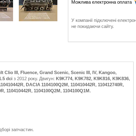
У компанії підключені електро
не покидаючи сайту.
t Clio III, Fluence, Grand Scenic, Scenic III, IV, Kangoo,
1.5 dci
з 2012 року. Двигун:
K9K774, K9K782, K9K816, K9K836,
110410442R, DACIA 1104100Q2M, 110410442R, 110412740R,
0R, 110410442R, 1104100Q2M, 1104100Q1M.
дборі запчастин.