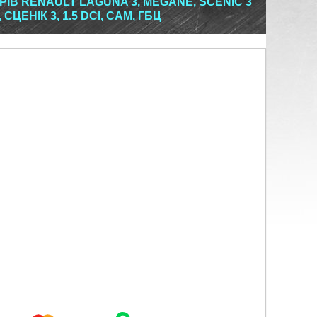
ІВ RENAULT LAGUNA 3, MEGANE, SCENIC 3
СЦЕНІК 3, 1.5 DCI, CAM, ГБЦ