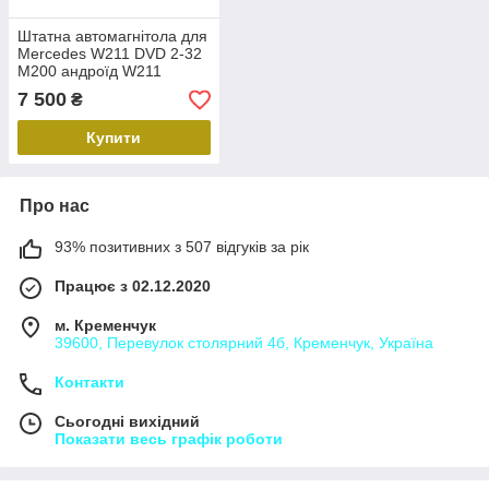
Штатна автомагнітола для
Mercedes W211 DVD 2-32
M200 андроїд W211
мерседес 2-16gb android
7 500
₴
магнітола камера
Купити
Про нас
93% позитивних з 507 відгуків за рік
Працює з 02.12.2020
м. Кременчук
39600, Перевулок столярний 4б, Кременчук, Україна
Контакти
Сьогодні вихідний
Показати весь графік роботи