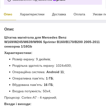
Опис
Характеристики
Доставка
Оплата
Умови п
Опис
Штатна магнітола для Mercedes Benz
W169/W245/W639/W906 Sprinter B160/B170/B200 2005-2011
сенсорна 1/16Gb
Характеристики:
Розмір екрану: 9 дюймів;
Роздільна здатність екрану: 1024х600;
Операційна система:
Android 11
;
Оперативна пам'ять:
1 ГБ
;
Вбудована пам'ять:
16 ГБ
;
Входна потужність: 50х4;
Процесор: Cortex-A7 - 4-ядерний;
Входи і виходи: