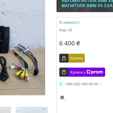
АВТОМАГНІТОЛА БМВ Х5 
МАГНІТОЛА BMW Х5 З К
В наявності
Код:
x5
6 400 ₴
Купити
Купити з
+380 (68) 490-96-00