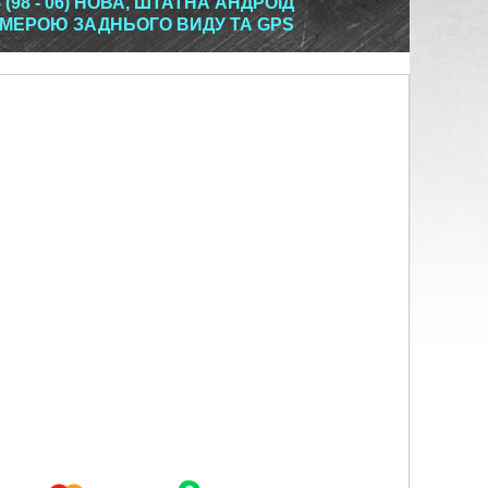
(98 - 06) НОВА, ШТАТНА АНДРОЇД
АМЕРОЮ ЗАДНЬОГО ВИДУ ТА GPS