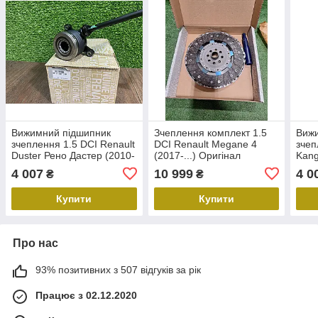
Вижимний підшипник
Зчеплення комплект 1.5
Виж
зчеплення 1.5 DCI Renault
DCI Renault Megane 4
зчеп
Duster Рено Дастер (2010-
(2017-...) Оригінал
Kang
2017) Оригінал
302053931R
(200
4 007
10 999
4 0
₴
₴
306205974R, 305703721R
306
Купити
Купити
Про нас
93% позитивних з 507 відгуків за рік
Працює з 02.12.2020