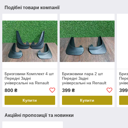
Подібні товари компанії
Бризговики Комплект 4 шт
Бризковики пара 2 шт
Бриз
Передні Задні
Передні Задні
Пере
універсальні на Renault
універсальні на Renault
унів
Clio 1,2,3,4 Рено Клио
Duster 1,2 Рено Дастер 1,2
Mega
800
399
399
₴
₴
1,2,3,4 нові
нові
Мега
Купити
Купити
Акційні пропозиції та новинки