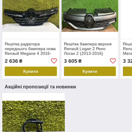
Решітка радіатора
Решітка бампера верхня
Реші
переднього бампера нова
Renault Logan 2 Рено
Rena
Renault Megane 4 2016-
Логан 2 (2013-2016)
Мега
2024 Решітка переднього
Оригінал 623105727R
Ориг
2 636
3 605
3 3
₴
₴
бампера Рено Меган 4
622567680R
Купити
Купити
Акційні пропозиції та новинки