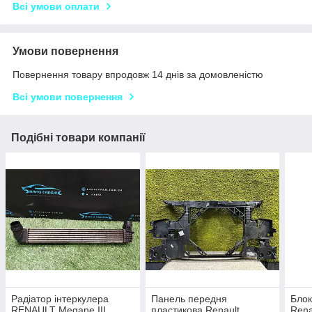
Всі умови оплати
Умови повернення
Повернення товару впродовж 14 днів за домовленістю
Всі умови повернення
Подібні товари компанії
Радіатор інтеркулера
Панель передня
Блок
RENAULT Megane III
пластикова Renault
Rena