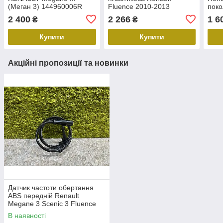
(Меган 3) 144960006R
Fluence 2010-2013
поко
Панель телевізора Рено
[S1
2 400
2 266
1 6
₴
₴
Флюєнс 752100004R
2371
3
Купити
Купити
Акційні пропозиції та новинки
Датчик частоти обертання
ABS передній Renault
Megane 3 Scenic 3 Fluence
Duster Передній лівий правий
В наявності
датчик ABS Рено 479109155R