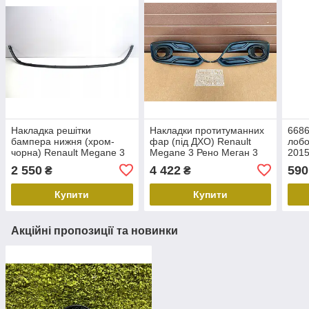
Накладка решітки
Накладки протитуманних
668
бампера нижня (хром-
фар (під ДХО) Renault
лобо
чорна) Renault Megane 3
Megane 3 Рено Меган 3
2015
(2012-2014) Оригінал
(2013-2016) Оригінал
Рено
2 550
4 422
590
₴
₴
620720172R
261525410R
Купити
Купити
Акційні пропозиції та новинки