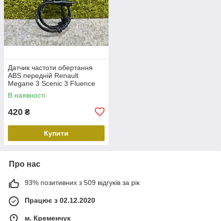
Датчик частоти обертання
ABS передній Renault
Megane 3 Scenic 3 Fluence
Duster Передній лівий правий
В наявності
датчик ABS Рено 479109155R
420
₴
Купити
Про нас
93% позитивних з 509 відгуків за рік
Працює з 02.12.2020
м. Кременчук