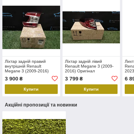
Ліхтар задній правий
Ліхтар задній лівий
Лихт
внутрішній Renault
Renault Megane 3 (2009-
Rena
Megane 3 (2009-2016)
2016) Оригінал
2023
Оригінал 265500027R
265550010R (Універсал)
Рено
3 900
3 799
6 8
₴
₴
(Універсал) меган 3 стоп
Рено Меган 3
Ориг
Купити
Купити
Акційні пропозиції та новинки