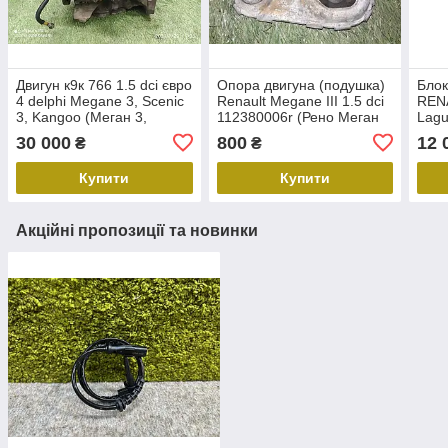
Двигун к9к 766 1.5 dci євро
Опора двигуна (подушка)
Блок
4 delphi Megane 3, Scenic
Renault Megane III 1.5 dci
REN
3, Kangoo (Меган 3,
112380006r (Рено Меган
Lagu
Сценік 3, Кенго) 63kW, 85
3)
Мега
30 000
800
12 
₴
₴
к. с
Купити
Купити
Акційні пропозиції та новинки