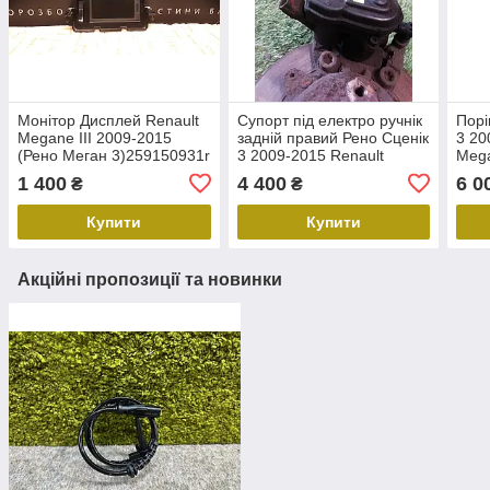
Монітор Дисплей Renault
Супорт під електро ручнік
Порі
Megane III 2009-2015
задній правий Рено Сценік
3 20
(Рено Меган 3)259150931r
3 2009-2015 Renault
Meg
Scenic 3
1 400
4 400
6 0
₴
₴
Купити
Купити
Акційні пропозиції та новинки