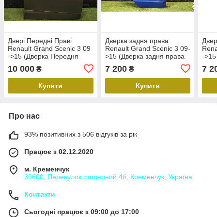
Двері Передні Праві
Дверка задня права
Двер
Renault Grand Scenic 3 09
Renault Grand Scenic 3 09-
Rena
->15 (Дверка Передня
>15 (Дверка задня права
->15
Права Рено Гранд Сценік
Рено Гранд Сценік 3 09-
Пере
10 000
7 200
7 2
₴
₴
3 09 ->15)
>15)
Зцін
Купити
Купити
Про нас
93% позитивних з 506 відгуків за рік
Працює з 02.12.2020
м. Кременчук
39600, Перевулок столярний 4б, Кременчук, Україна
Контакти
Сьогодні працює з 09:00 до 17:00