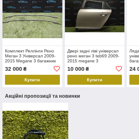
Комплект Реллінги Рено
Двері задні ліві універсал
Ляда
Меган 3 Універсал 2009-
рено меган 3 teb69 2009-
унів
2015 Megane 3 багажник
2015 megane 3
бага
на дах
двер
32 000
10 000
24 
₴
₴
Купити
Купити
Акційні пропозиції та новинки