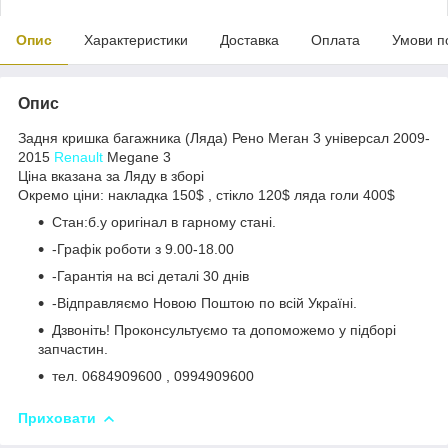
Опис
Характеристики
Доставка
Оплата
Умови п
Опис
Задня кришка багажника (Ляда) Рено Меган 3 універсал 2009-
2015
Renault
Megane 3
Ціна вказана за Ляду в зборі
Окремо ціни: накладка 150$ , стікло 120$ ляда голи 400$
Стан:б.у оригінал в гарному стані.
-Графік роботи з 9.00-18.00
-Гарантія на всі деталі 30 днів
-Відправляємо Новою Поштою по всій Україні.
Дзвоніть! Проконсультуємо та допоможемо у підборі
запчастин.
тел. 0684909600 , 0994909600
Приховати