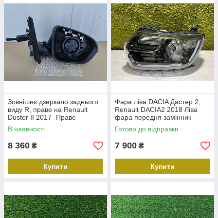
Зовнішнє дзеркало заднього
Фара ліва DACIA Дастер 2,
виду R, праве на Renault
Renault DACIA2 2018 Ліва
Duster II 2017- Праве
фара передня замінник
дзеркало Рено Дастер 2
В наявності
Готово до відправки
8 360
7 900
₴
₴
Купити
Купити