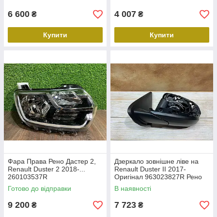
305703721R
6 600
4 007
₴
₴
Купити
Купити
Фара Права Рено Дастер 2,
Дзеркало зовнішне ліве на
Renault Duster 2 2018-...
Renault Duster II 2017-
260103537R
Оригінал 963023827R Рено
Дастер 2
Готово до відправки
В наявності
9 200
7 723
₴
₴