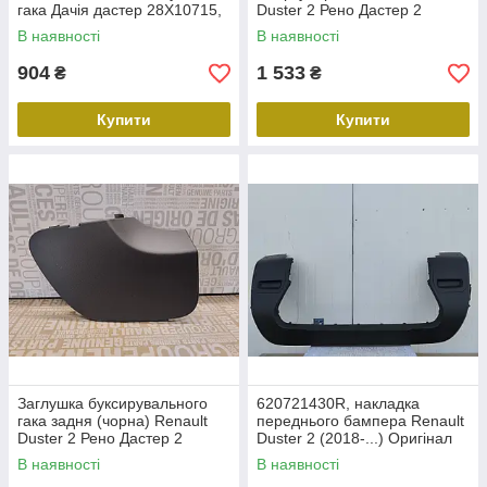
гака Дачія дастер 28X10715,
Duster 2 Рено Дастер 2
511802392R
(2018) Оригінал 215586921R
В наявності
В наявності
904
1 533
₴
₴
Купити
Купити
Заглушка буксирувального
620721430R, накладка
гака задня (чорна) Renault
переднього бампера Renault
Duster 2 Рено Дастер 2
Duster 2 (2018-...) Оригінал
(2018-...) Оригінал
Рено Дастер 2
В наявності
В наявності
511656583R