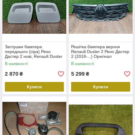
Заглушки бампера
Решітка бампера верхня
переднього (сіра) Рено
Renault Duster 2 Рено Дастер
Дастер 2 нові, Renault Duster
2 (2018-...) Оригінал
2 (2018-...) Оригінал
623107596R
В наявності
В наявності
511806505R
2 870
5 299
₴
₴
Купити
Купити