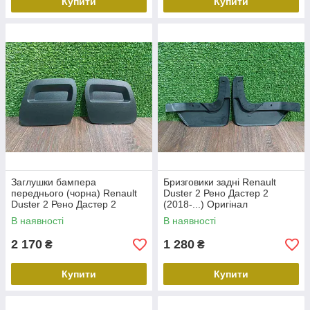
Купити
Купити
Заглушки бампера
Бризговики задні Renault
переднього (чорна) Renault
Duster 2 Рено Дастер 2
Duster 2 Рено Дастер 2
(2018-...) Оригінал
(2018-...) Оригінал
8201700276
В наявності
В наявності
511804555R
2 170
1 280
₴
₴
Купити
Купити