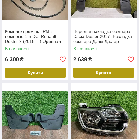
Комплект ремінь ГРМ з
Передня накладка бампера
помпоєю 1.5 DCI Renault
Dacia Duster 2017- Накладка
Duster 2 (2018-...) Оригінал
бампера Дачія Дастер
119A07049R Рено Дастер 2
28X10721
В наявності
В наявності
помпа ремень
6 300
2 639
₴
₴
Купити
Купити