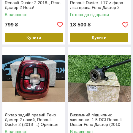
Renault Duster 2 2018-, Рено
Renault Duster II 17 > фара
Дастер 2 Нова!
ліва права Рено Дастер 2
Polcar 260103537R
В наявності
Готово до відправки
260608473R
799
18 500
₴
₴
Купити
Купити
Ліхтар задній правий Рено
Вижимний підшипник
Дастер 2 новий, Renault
зчеплення 1.5 DCI Renault
Duster 2 (2018-...) Оригінал
Duster Рено Дастер (2010-
265503601R
2017) Оригінал 306205974R,
В наявності
В наявності